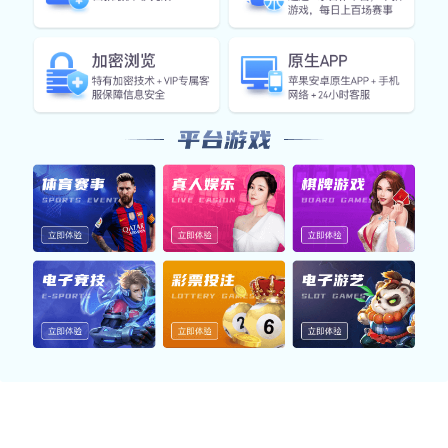
面，他都展现出了极佳的能力，为球队提供了反击机
会。正是他的全能表现，使得凯尔特人在这场比赛中
掌控了节奏，最终赢得胜利。
2、杰伦·布朗的爆发
在塔图姆的全力支持下，杰伦·布朗终于找到了自己的
状态，并在本场比赛中完成了一次令人瞩目的爆发。
作为二号位选手，布朗一直以来都是球队的重要火力
点，但他经常受到防守压力限制。然而，当塔图姆主
动为他创造机会时，布朗毫不犹豫地抓住了这些难得
的机会。
随着比赛进行，布朗逐渐找回感觉，多次突破到篮下
并命中高难度投篮。他充分利用自己的速度与灵活
性，在对手面前展现出了非凡的得分能力。同时，在