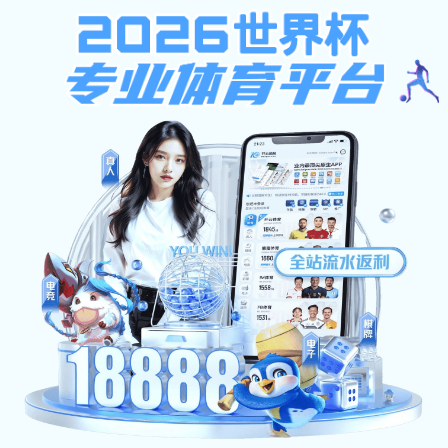
注册入口
全天更新 ·
金沙唯一官方网
站
赛事实时同步
无论您身在何处，
金沙唯一官方网站APP
为您带来
高速、高清、稳定的观赛体验。
下载客户端
网页端访问