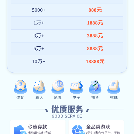
杰森·塔图姆作为凯尔特人的核心球员，他的全能表现
无疑是球队获胜的重要因素。在比赛中，塔图姆不仅
仅是在得分上发挥出色，他还承担起组织进攻的重
任，让球队在进攻端更加流畅。他通过精准的传球和
巧妙的突破，不断撕裂对方防线，为队友创造出良好
的得分机会。
特别是在比赛关键时刻，塔图姆冷静地判断场上的局
势，通过传导球有效地调动起整个球队。而他的篮球
智商使得每一次进攻都变得高效，让对手无从防范。
他不仅能够自己得分，还能为队友提供助力，这种全
面能力让他成为对手最忌惮的存在。
此外，塔图姆在防守端同样不遗余力，他积极参与防
守并成功限制住对方主力球员。在抢断和篮板球方