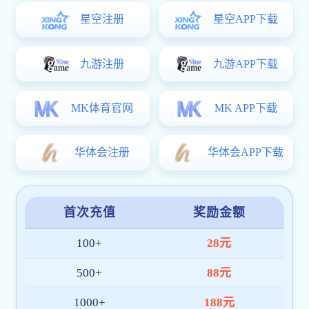
与第三方技术支持商（如推送、云服务）合作时
法律法规要求或监管部门依法调取
五、信息保护措施
平台采用多重防护机制确保金沙澳门(中国)唯一官方网站服务中
您的数据安全，包括但不限于：
HTTPS 加密传输
权限分级与访问控制
系统审计与异常行为识别
六、用户权利
您拥有以下数据权利：
访问、更正、删除个人信息
申请注销账户或停止使用服务
关闭授权功能如位置服务或通知