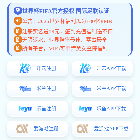
注册信息：如手机号、昵称、头像等基础资料
设备信息：操作系统、浏览器、分辨率、唯一标识等
行为记录：包括访问路径、停留时间、偏好设置等
位置信息：在获得授权后采集
三、信息使用目的
收集到的信息将用于：
为您提供定制化内容与互动体验
保障账号和数据安全
进行数据分析与服务优化
在授权基础上提供通知推送服务
四、第三方共享与信息披露
我们承诺不会随意出售用户信息，仅在以下情况下共享：
经您明确授权的合作服务