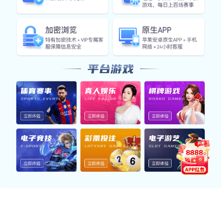
荣誉与奖项
金沙唯一官方网站 致力于为用户提供优质的体育赛事服务，
平台在安全合规、技术创新等领域屡获殊荣。
2023 年度安全认证奖
最具用户满意度平台