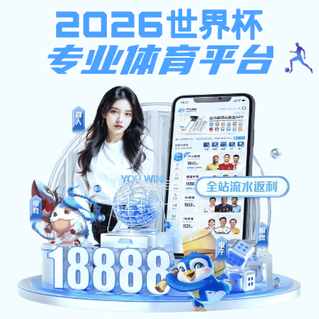
注册入口
隐私政策
一、引言
金沙唯一官方网站平台为用户提供便捷、实时的体育赛事内容，
在保障服务体验的同时，我们高度重视个人隐私保护。
二、信息收集范围
我们可能收集以下信息：